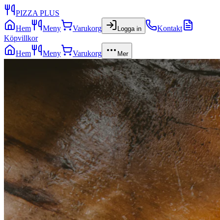
PIZZA PLUS
Hem
Meny
Varukorg
Kontakt
Logga in
Köpvillkor
Hem
Meny
Varukorg
Mer